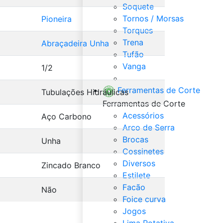
Soquete
Tornos / Morsas
Pioneira
Torques
Trena
Abraçadeira Unha
Tufão
Vanga
1/2
Veja Tudo de Ferramentas
Ferramentas de Corte
Tubulações Hidráulicas
Ferramentas de Corte
Acessórios
Aço Carbono
Arco de Serra
Brocas
Unha
Cossinetes
Diversos
Zincado Branco
Estilete
Facão
Não
Foice curva
Jogos
Lima Rotativa