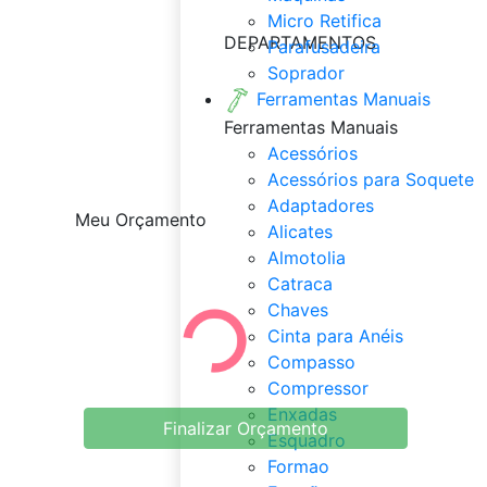
Micro Retifica
DEPARTAMENTOS
Parafusadeira
Soprador
Ferramentas Manuais
Ferramentas Manuais
Acessórios
Acessórios para Soquete
Adaptadores
Meu Orçamento
Alicates
Almotolia
Catraca
Chaves
Cinta para Anéis
Compasso
Compressor
Enxadas
Finalizar Orçamento
Esquadro
Formao