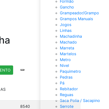
Formão
Gancho
Grampeador/Grampo
Grampos Manuais
Jogos
Linhas
Machadinha
ha
Machado
Marreta
Martelos
Metro
Nivel
MENTO
Paquimetro
Pedras
Pá
Rebitador
CAS
Reguas
Saca Polia / Sacapino
8540
Serrote