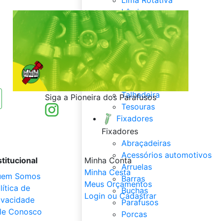
Lâmina
Machos
Ponteiro
Rosca postica
Serra Copo
Serra Wídea
Serras
Talhadeira
Siga a Pioneira dos Parafusos
Tesouras
Fixadores
Fixadores
Abraçadeiras
Acessórios automotivos
stitucional
Minha Conta
Arruelas
Minha Cesta
uem Somos
Barras
Meus Orçamentos
lítica de
Buchas
Login ou Cadastrar
ivacidade
Parafusos
le Conosco
Porcas