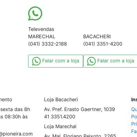
Televendas
MARECHAL
BACACHERI
(041) 3332-2188
(041) 3351-4200
Falar com a loja
Falar com a loja
mento
Loja Bacacheri
In
sexta das 8h
Av. Pref. Erasto Gaertner, 1039
Q
s 08:30h às
41 3351.4200
Po
Pr
Loja Marechal
Fa
@pioneira.com
Av. Mal. Floriano Peixoto, 2265