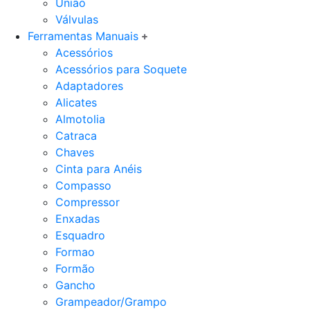
União
Válvulas
Ferramentas Manuais
Acessórios
Acessórios para Soquete
Adaptadores
Alicates
Almotolia
Catraca
Chaves
Cinta para Anéis
Compasso
Compressor
Enxadas
Esquadro
Formao
Formão
Gancho
Grampeador/Grampo