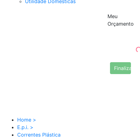
Utilidade Domésticas
Meu
Orçamento
Finalizar 
Home
>
E.p.i.
>
Correntes Plástica