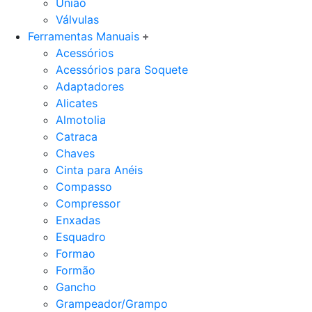
União
Válvulas
Ferramentas Manuais
Acessórios
Acessórios para Soquete
Adaptadores
Alicates
Almotolia
Catraca
Chaves
Cinta para Anéis
Compasso
Compressor
Enxadas
Esquadro
Formao
Formão
Gancho
Grampeador/Grampo