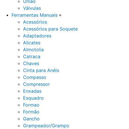
União
Válvulas
Ferramentas Manuais
Acessórios
Acessórios para Soquete
Adaptadores
Alicates
Almotolia
Catraca
Chaves
Cinta para Anéis
Compasso
Compressor
Enxadas
Esquadro
Formao
Formão
Gancho
Grampeador/Grampo