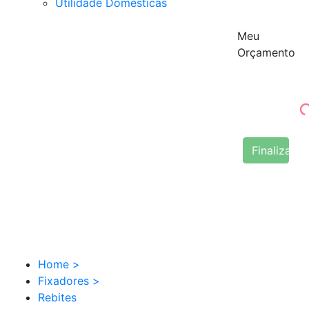
Utilidade Domésticas
Meu
Orçamento
Finalizar 
Home
>
Fixadores
>
Rebites