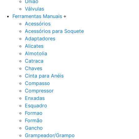
União
Válvulas
Ferramentas Manuais
Acessórios
Acessórios para Soquete
Adaptadores
Alicates
Almotolia
Catraca
Chaves
Cinta para Anéis
Compasso
Compressor
Enxadas
Esquadro
Formao
Formão
Gancho
Grampeador/Grampo