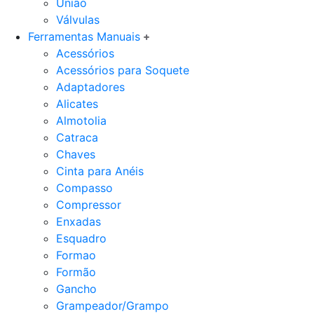
União
Válvulas
Ferramentas Manuais
Acessórios
Acessórios para Soquete
Adaptadores
Alicates
Almotolia
Catraca
Chaves
Cinta para Anéis
Compasso
Compressor
Enxadas
Esquadro
Formao
Formão
Gancho
Grampeador/Grampo