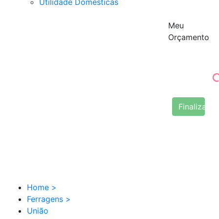
Utilidade Domésticas
Meu
Orçamento
Finalizar 
Home
>
Ferragens
>
União