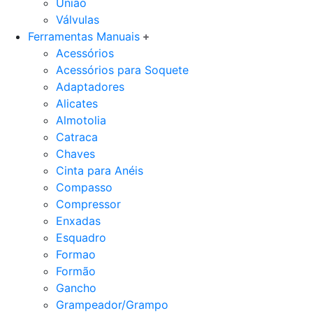
União
Válvulas
Ferramentas Manuais
Acessórios
Acessórios para Soquete
Adaptadores
Alicates
Almotolia
Catraca
Chaves
Cinta para Anéis
Compasso
Compressor
Enxadas
Esquadro
Formao
Formão
Gancho
Grampeador/Grampo