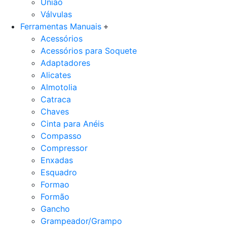
União
Válvulas
Ferramentas Manuais
Acessórios
Acessórios para Soquete
Adaptadores
Alicates
Almotolia
Catraca
Chaves
Cinta para Anéis
Compasso
Compressor
Enxadas
Esquadro
Formao
Formão
Gancho
Grampeador/Grampo