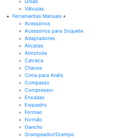
União
Válvulas
Ferramentas Manuais
Acessórios
Acessórios para Soquete
Adaptadores
Alicates
Almotolia
Catraca
Chaves
Cinta para Anéis
Compasso
Compressor
Enxadas
Esquadro
Formao
Formão
Gancho
Grampeador/Grampo