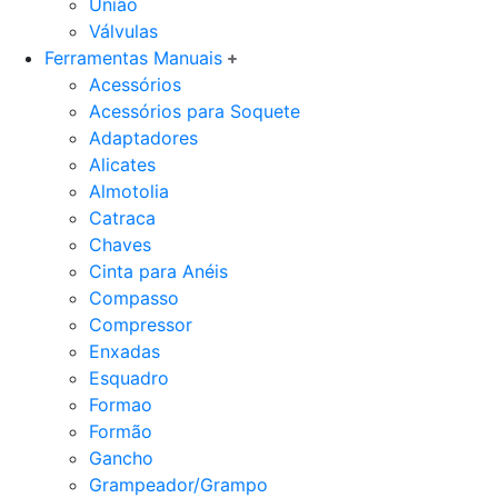
União
Válvulas
Ferramentas Manuais
Acessórios
Acessórios para Soquete
Adaptadores
Alicates
Almotolia
Catraca
Chaves
Cinta para Anéis
Compasso
Compressor
Enxadas
Esquadro
Formao
Formão
Gancho
Grampeador/Grampo