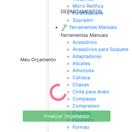
Micro Retifica
DEPARTAMENTOS
Parafusadeira
Soprador
Ferramentas Manuais
Ferramentas Manuais
Acessórios
Acessórios para Soquete
Adaptadores
Meu Orçamento
Alicates
Almotolia
Catraca
Chaves
Cinta para Anéis
Compasso
Compressor
Enxadas
Finalizar Orçamento
Esquadro
Formao