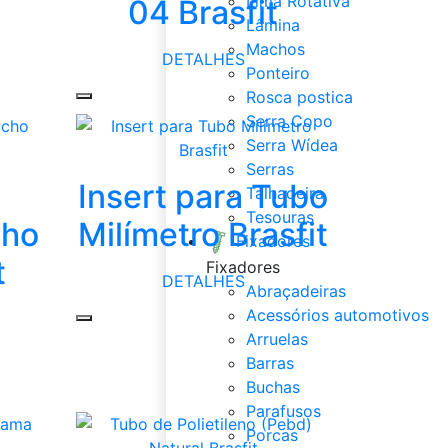
Lima Rotativa
04 Brasfit
Lâmina
Machos
DETALHES
Ponteiro
Rosca postica
Serra Copo
Serra Wídea
Serras
Insert para Tubo
Talhadeira
Tesouras
cho
Milímetro Brasfit
Fixadores
t
Fixadores
DETALHES
Abraçadeiras
Acessórios automotivos
Arruelas
Barras
Buchas
Parafusos
Porcas