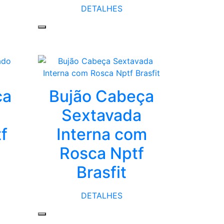
DETALHES
ça
Bujão Cabeça
Sextavada
f
Interna com
Rosca Nptf
Brasfit
DETALHES