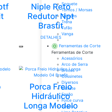
Soquete
ptf
Niple Reto
Tornos / Morsas
it
Redutor Npt
Torques
Trena
Brasfit
Tufão
Vanga
DETALHES
Veja Tudo de Ferramentas
Ferramentas de Corte
Ferramentas de Corte
Acessórios
Arco de Serra
Brocas
Cossinetes
Diversos
o
Porca Freio
Estilete
Hidráulico
Facão
Foice curva
Longa Modelo
Jogos