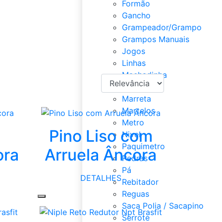
Formão
Gancho
Grampeador/Grampo
Grampos Manuais
Jogos
Linhas
Machadinha
Machado
Marreta
Martelos
Metro
Pino Liso com
Nivel
Paquimetro
ora
Arruela Âncora
Pedras
Pá
DETALHES
Rebitador
Reguas
Saca Polia / Sacapino
Serrote