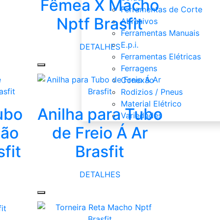
Fêmea X Macho
Ferramentas de Corte
Nptf Brasfit
Abrasivos
Ferramentas Manuais
E.p.i.
DETALHES
Ferramentas Elétricas
Ferragens
Conexão
Rodizios / Pneus
Material Elétrico
ubo
Anilha para Tubo
Variedades
são
de Freio Á Ar
fit
Brasfit
DETALHES