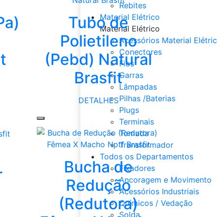
Rebites
Material Elétrico
Pa)
Tubo de
Material Elétrico
a
Polietileno
Acessórios Material Elétri
Conectores
t
(Pebd) Natural
Fios
Brasfit
Garras
Lâmpadas
Pilhas /Baterias
DETALHES
Plugs
Terminais
Tomada
Transformador
Todos os Departamentos
Bucha de
Fixadores
r
Ancoragem e Movimento
Redução
Acessórios Industriais
(Redutora)
Químicos / Vedação
Solda