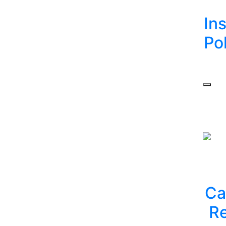
In
Po
Ca
Re