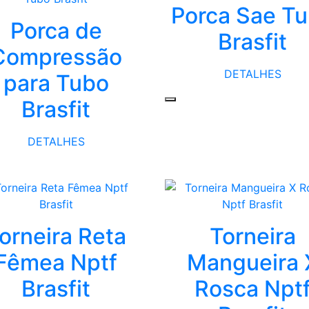
Porca Sae T
Porca de
Brasfit
Compressão
DETALHES
para Tubo
Brasfit
DETALHES
orneira Reta
Torneira
Fêmea Nptf
Mangueira 
Brasfit
Rosca Npt