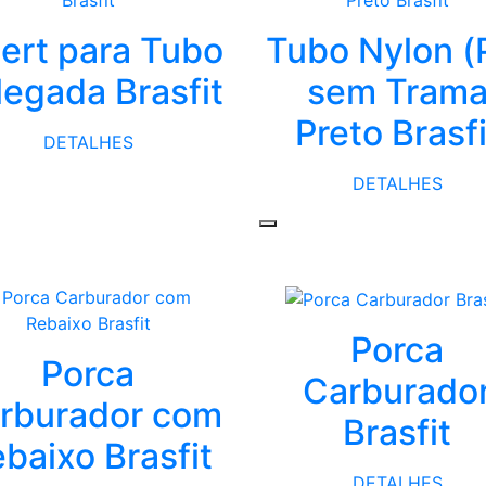
sert para Tubo
Tubo Nylon (
legada Brasfit
sem Tram
Preto Brasfi
DETALHES
DETALHES
Porca
Porca
Carburado
rburador com
Brasfit
baixo Brasfit
DETALHES