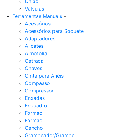
União
Válvulas
Ferramentas Manuais
Acessórios
Acessórios para Soquete
Adaptadores
Alicates
Almotolia
Catraca
Chaves
Cinta para Anéis
Compasso
Compressor
Enxadas
Esquadro
Formao
Formão
Gancho
Grampeador/Grampo