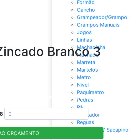
Formão
Gancho
Grampeador/Grampo
Grampos Manuais
Jogos
Linhas
Zincado Branco 3
Machadinha
Machado
Marreta
Martelos
Metro
Nivel
Paquimetro
ada e clique em adicionar ao orçamento
Pedras
Pá
8
Rebitador
Reguas
Saca Polia / Sacapino
 AO ORÇAMENTO
Serrote