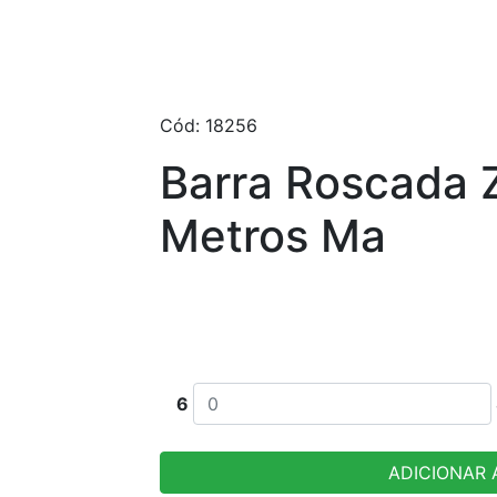
Cód: 18256
Barra Roscada 
Metros Ma
Escolha tamanho e quantidade desej
6
ADICIONAR