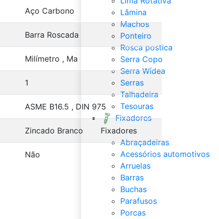
Lima Rotativa
Aço Carbono
Lâmina
Machos
Barra Roscada
Ponteiro
Rosca postica
Milímetro , Ma
Serra Copo
Serra Wídea
1
Serras
Talhadeira
Tesouras
ASME B16.5 , DIN 975
Fixadores
Zincado Branco
Fixadores
Abraçadeiras
Acessórios automotivos
Não
Arruelas
Barras
Buchas
Parafusos
Porcas