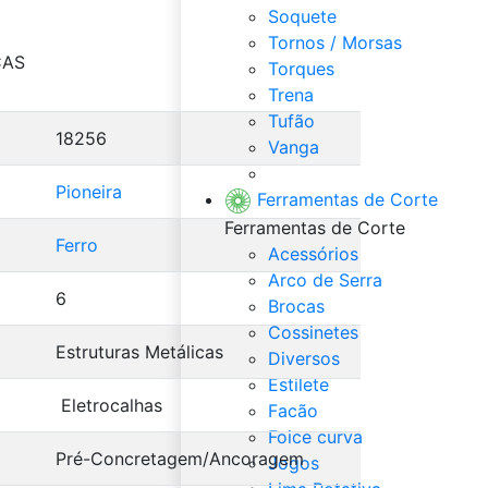
Soquete
Tornos / Morsas
CAS
Torques
Trena
Tufão
18256
Vanga
Veja Tudo de Ferramentas
Pioneira
Ferramentas de Corte
Ferramentas de Corte
Ferro
Acessórios
Arco de Serra
6
Brocas
Cossinetes
Estruturas Metálicas
Diversos
Estilete
Eletrocalhas
Facão
Foice curva
Pré-Concretagem/Ancoragem
Jogos