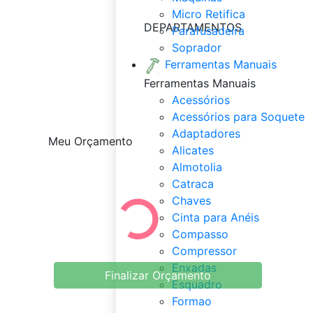
Micro Retifica
DEPARTAMENTOS
Parafusadeira
Soprador
Ferramentas Manuais
Ferramentas Manuais
Acessórios
Acessórios para Soquete
Adaptadores
Meu Orçamento
Alicates
Almotolia
Catraca
Chaves
Cinta para Anéis
Compasso
Compressor
Enxadas
Finalizar Orçamento
Esquadro
Formao