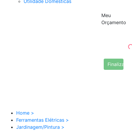
Utilidade Domésticas
Meu
Orçamento
Finalizar 
Home
>
Ferramentas Elétricas
>
Jardinagem/Pintura
>