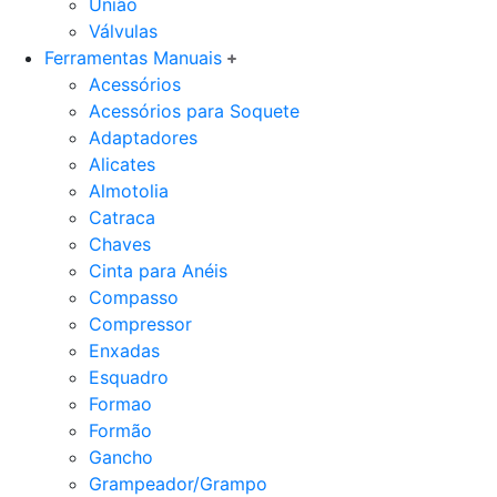
União
Válvulas
Ferramentas Manuais
Acessórios
Acessórios para Soquete
Adaptadores
Alicates
Almotolia
Catraca
Chaves
Cinta para Anéis
Compasso
Compressor
Enxadas
Esquadro
Formao
Formão
Gancho
Grampeador/Grampo