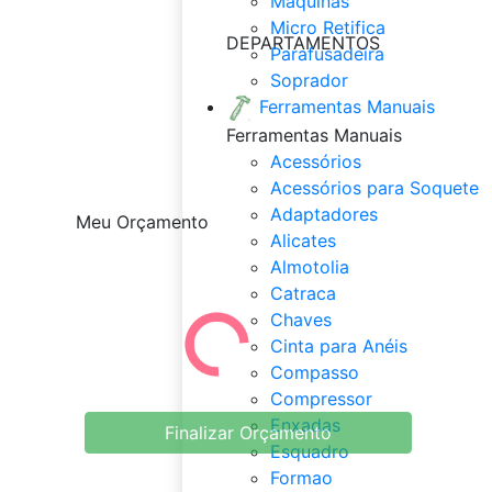
Maquinas
Micro Retifica
DEPARTAMENTOS
Parafusadeira
Soprador
Ferramentas Manuais
Ferramentas Manuais
Acessórios
Acessórios para Soquete
Adaptadores
Meu Orçamento
Alicates
Almotolia
Catraca
Chaves
Cinta para Anéis
Compasso
Compressor
Enxadas
Finalizar Orçamento
Esquadro
Formao