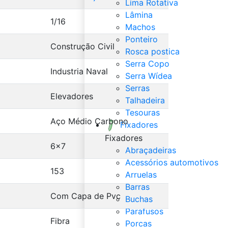
Lima Rotativa
Lâmina
1/16
Machos
Ponteiro
Construção Civil
Rosca postica
Serra Copo
Industria Naval
Serra Wídea
Serras
Elevadores
Talhadeira
Tesouras
Aço Médio Carbono
Fixadores
Fixadores
6x7
Abraçadeiras
Acessórios automotivos
153
Arruelas
Barras
Com Capa de Pvc
Buchas
Parafusos
Fibra
Porcas