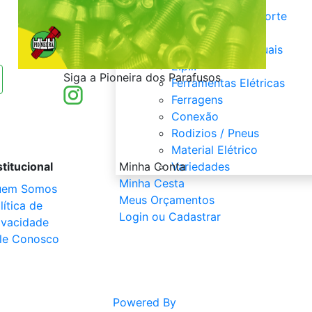
Ferramentas de Corte
Abrasivos
Ferramentas Manuais
E.p.i.
Siga a Pioneira dos Parafusos
Ferramentas Elétricas
Ferragens
Conexão
Rodizios / Pneus
Material Elétrico
stitucional
Minha Conta
Variedades
Minha Cesta
uem Somos
Meus Orçamentos
lítica de
Login ou Cadastrar
ivacidade
le Conosco
Powered By