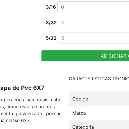
3/16
3/32
5/32
ADICIONAR
CARACTERÍSTICAS TÉCNI
Capa de Pvc 6X7
Código
operações nas quais está
os, como estais e tirantes.
Marca
ento galvanizado, possui
ua classe 6x7.
Categoria