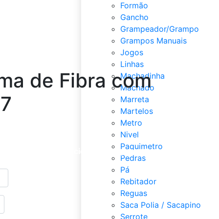
Formão
Gancho
Grampeador/Grampo
Grampos Manuais
Jogos
Linhas
ma de Fibra com
Machadinha
Machado
X7
Marreta
Martelos
Metro
Nivel
Paquimetro
ada e clique em adicionar ao orçamento
Pedras
Pá
Rebitador
Reguas
Saca Polia / Sacapino
Serrote