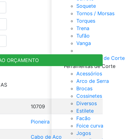
Soquete
Tornos / Morsas
Torques
Trena
Tufão
Vanga
Veja Tudo de Ferramentas
Ferramentas de Corte
 AO ORÇAMENTO
Ferramentas de Corte
Acessórios
Arco de Serra
CAS
Brocas
Cossinetes
Diversos
10709
Estilete
Facão
Pioneira
Foice curva
Jogos
Cabo de Aço