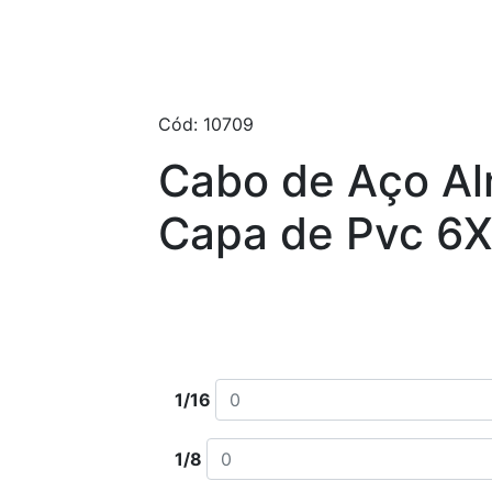
Cód: 10709
Cabo de Aço Al
Capa de Pvc 6
Escolha tamanho e quantidade desej
1/16
1/8