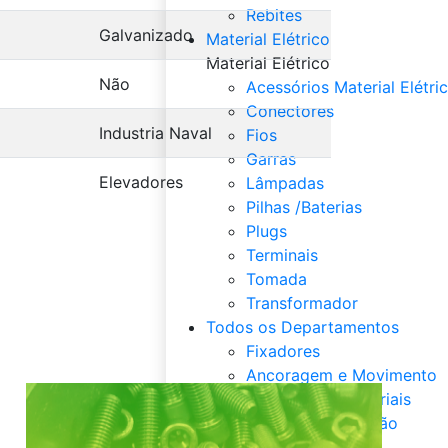
Rebites
Galvanizado
Material Elétrico
Material Elétrico
Não
Acessórios Material Elétri
Conectores
Industria Naval
Fios
Garras
Elevadores
Lâmpadas
Pilhas /Baterias
Plugs
Terminais
Tomada
Transformador
Todos os Departamentos
Fixadores
Ancoragem e Movimento
Acessórios Industriais
Químicos / Vedação
Solda