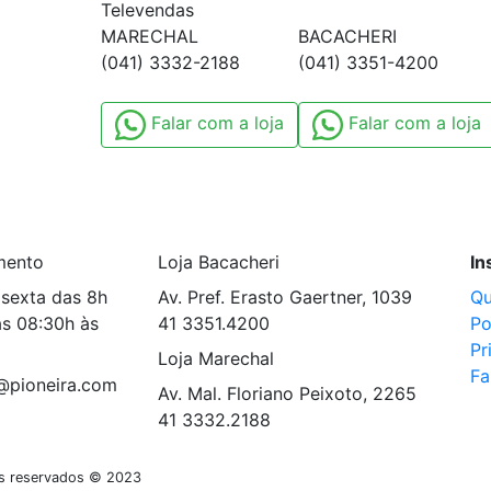
Televendas
MARECHAL
BACACHERI
(041) 3332-2188
(041) 3351-4200
Falar com a loja
Falar com a loja
mento
Loja Bacacheri
In
sexta das 8h
Av. Pref. Erasto Gaertner, 1039
Q
s 08:30h às
41 3351.4200
Po
Pr
Loja Marechal
Fa
@pioneira.com
Av. Mal. Floriano Peixoto, 2265
41 3332.2188
tos reservados © 2023