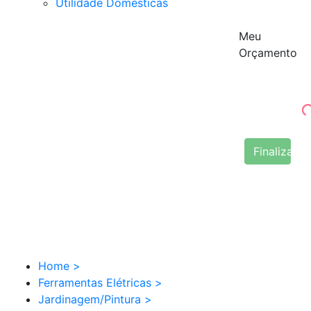
Utilidade Domésticas
Meu
Orçamento
Finalizar 
Home
>
Ferramentas Elétricas
>
Jardinagem/Pintura
>