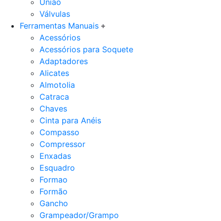
União
Válvulas
Ferramentas Manuais
Acessórios
Acessórios para Soquete
Adaptadores
Alicates
Almotolia
Catraca
Chaves
Cinta para Anéis
Compasso
Compressor
Enxadas
Esquadro
Formao
Formão
Gancho
Grampeador/Grampo