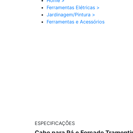
Home
>
Ferramentas Elétricas
>
Jardinagem/Pintura
>
Ferramentas e Acessórios
ESPECIFICAÇÕES
Cabo para Pá e Forcado Tramonti