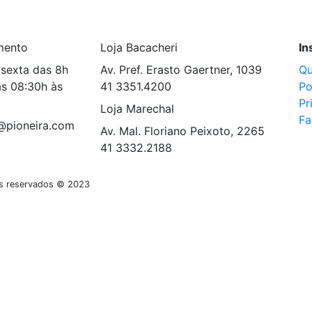
mento
Loja Bacacheri
In
sexta das 8h
Av. Pref. Erasto Gaertner, 1039
Q
s 08:30h às
41 3351.4200
Po
Pr
Loja Marechal
Fa
@pioneira.com
Av. Mal. Floriano Peixoto, 2265
41 3332.2188
tos reservados © 2023