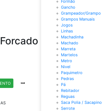
Formão
Gancho
Grampeador/Grampo
Grampos Manuais
Jogos
Linhas
Machadinha
 Forcado
Machado
Marreta
Martelos
Metro
Nivel
Paquimetro
Pedras
MENTO
Pá
Rebitador
Reguas
Saca Polia / Sacapino
CAS
Serrote