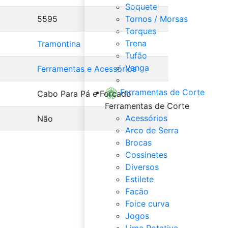
Soquete
5595
Tornos / Morsas
Torques
Trena
Tramontina
Tufão
Vanga
Ferramentas e Acessórios
Veja Tudo de Ferramentas
Ferramentas de Corte
Cabo Para Pá e Forcado
Ferramentas de Corte
Acessórios
Não
Arco de Serra
Brocas
Cossinetes
Diversos
Estilete
Facão
Foice curva
Jogos
Lima Rotativa