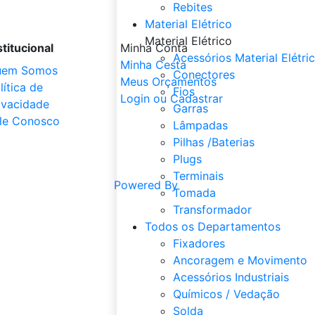
Rebites
Material Elétrico
Material Elétrico
stitucional
Minha Conta
Acessórios Material Elétri
Minha Cesta
uem Somos
Conectores
Meus Orçamentos
lítica de
Fios
Login ou Cadastrar
ivacidade
Garras
le Conosco
Lâmpadas
Pilhas /Baterias
Plugs
Terminais
Powered By
Tomada
Transformador
Todos os Departamentos
Fixadores
Ancoragem e Movimento
Acessórios Industriais
Químicos / Vedação
Solda