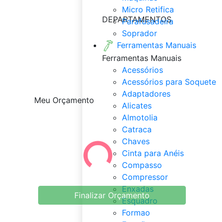
Micro Retifica
DEPARTAMENTOS
Parafusadeira
Soprador
Ferramentas Manuais
Ferramentas Manuais
Acessórios
Acessórios para Soquete
Adaptadores
Meu Orçamento
Alicates
Almotolia
Catraca
Chaves
Cinta para Anéis
Compasso
Compressor
Enxadas
Finalizar Orçamento
Esquadro
Formao