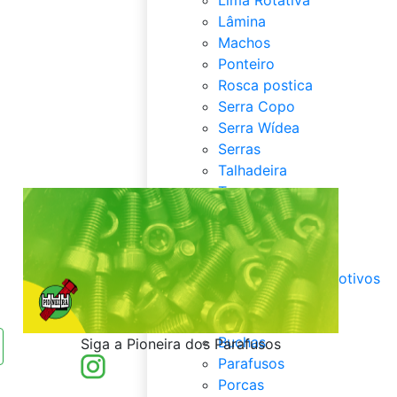
Lâmina
Machos
Ponteiro
Rosca postica
Serra Copo
Serra Wídea
Serras
Talhadeira
Tesouras
Fixadores
Fixadores
Abraçadeiras
Acessórios automotivos
Arruelas
Barras
Buchas
Siga a Pioneira dos Parafusos
Parafusos
Porcas