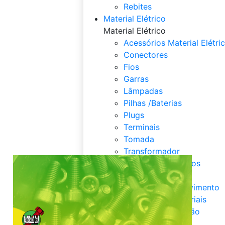
Rebites
Material Elétrico
Material Elétrico
Acessórios Material Elétri
Conectores
Fios
Garras
Lâmpadas
Pilhas /Baterias
Plugs
Terminais
Tomada
Transformador
Todos os Departamentos
Fixadores
Ancoragem e Movimento
Acessórios Industriais
Químicos / Vedação
Solda