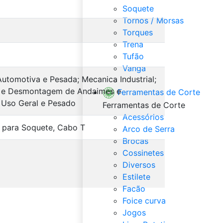
Soquete
Tornos / Morsas
Torques
Trena
Tufão
Vanga
utomotiva e Pesada; Mecanica Industrial;
Veja Tudo de Ferramentas
e Desmontagem de Andaimes e
Ferramentas de Corte
; Uso Geral e Pesado
Ferramentas de Corte
Acessórios
 para Soquete, Cabo T
Arco de Serra
Brocas
Cossinetes
Diversos
Estilete
Facão
Foice curva
Jogos