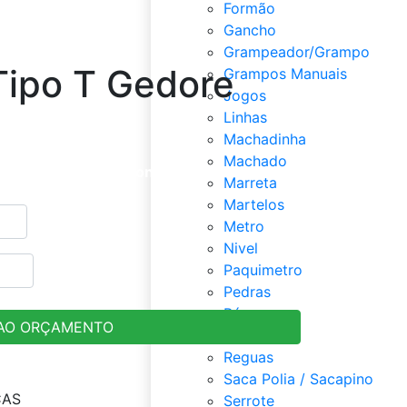
Formão
Gancho
Grampeador/Grampo
Tipo T Gedore
Grampos Manuais
Jogos
Linhas
Machadinha
Machado
da e clique em adicionar ao orçamento
Marreta
Martelos
Metro
Nivel
Paquimetro
Pedras
Pá
 AO ORÇAMENTO
Rebitador
Reguas
Saca Polia / Sacapino
CAS
Serrote