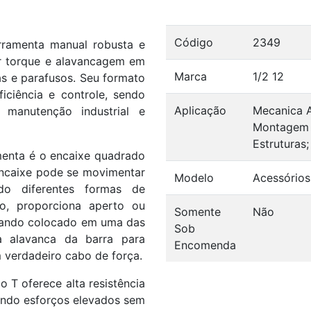
Código
2349
ramenta manual robusta e
or torque e alavancagem em
Marca
1/2 12
s e parafusos. Seu formato
iciência e controle, sendo
Aplicação
Mecanica A
 manutenção industrial e
Montagem 
Estruturas
amenta é o encaixe quadrado
 encaixe pode se movimentar
Modelo
Acessórios
ndo diferentes formas de
ro, proporciona aperto ou
Somente
Não
quando colocado em uma das
Sob
a alavanca da barra para
Encomenda
 verdadeiro cabo de força.
T oferece alta resistência
ando esforços elevados sem