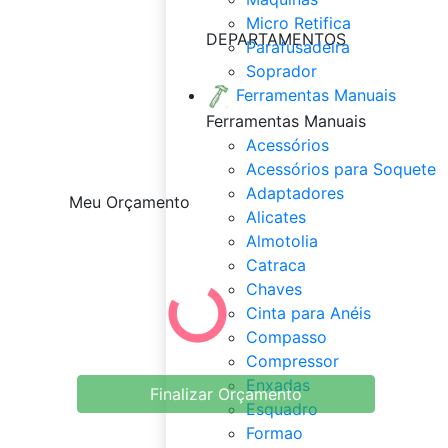
Micro Retifica
DEPARTAMENTOS
Parafusadeira
Soprador
Ferramentas Manuais
Ferramentas Manuais
Acessórios
Acessórios para Soquete
Adaptadores
Meu Orçamento
Alicates
Almotolia
Catraca
Chaves
Cinta para Anéis
Compasso
Compressor
Enxadas
Finalizar Orçamento
Esquadro
Formao