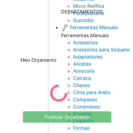
Micro Retifica
DEPARTAMENTOS
Parafusadeira
Soprador
Ferramentas Manuais
Ferramentas Manuais
Acessórios
Acessórios para Soquete
Adaptadores
Meu Orçamento
Alicates
Almotolia
Catraca
Chaves
Cinta para Anéis
Compasso
Compressor
Enxadas
Finalizar Orçamento
Esquadro
Formao