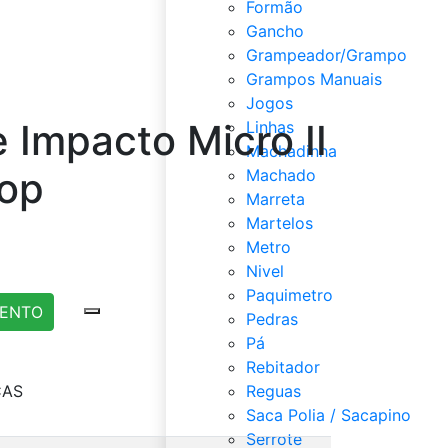
Formão
Gancho
Grampeador/Grampo
Grampos Manuais
Jogos
 Impacto Micro II
Linhas
Machadinha
top
Machado
Marreta
Martelos
Metro
Nivel
Paquimetro
MENTO
Pedras
Pá
Rebitador
CAS
Reguas
Saca Polia / Sacapino
Serrote