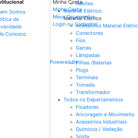
stitucional
Minha Conta
Rebites
Minha Cesta
Material Elétrico
uem Somos
Meus Orçamentos
Material Elétrico
lítica de
Login ou Cadastrar
Acessórios Material Elétri
ivacidade
Conectores
le Conosco
Fios
Garras
Lâmpadas
Powered By
Pilhas /Baterias
Plugs
Terminais
Tomada
Transformador
Todos os Departamentos
Fixadores
Ancoragem e Movimento
Acessórios Industriais
Químicos / Vedação
Solda