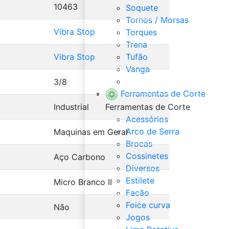
10463
Soquete
Tornos / Morsas
Vibra Stop
Torques
Trena
Vibra Stop
Tufão
Vanga
Veja Tudo de Ferramentas
3/8
Ferramentas de Corte
Industrial
Ferramentas de Corte
Acessórios
Arco de Serra
Maquinas em Geral
Brocas
Cossinetes
Aço Carbono
Diversos
Estilete
Micro Branco II
Facão
Foice curva
Não
Jogos