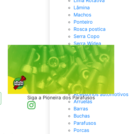
Lima Rotativa
Lâmina
Machos
Ponteiro
Rosca postica
Serra Copo
Serra Wídea
Serras
Talhadeira
Tesouras
Fixadores
Fixadores
Abraçadeiras
Acessórios automotivos
Siga a Pioneira dos Parafusos
Arruelas
Barras
Buchas
Parafusos
Porcas