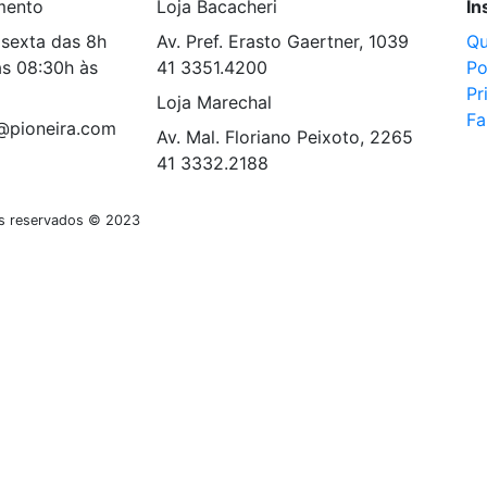
mento
Loja Bacacheri
In
sexta das 8h
Av. Pref. Erasto Gaertner, 1039
Q
s 08:30h às
41 3351.4200
Po
Pr
Loja Marechal
Fa
@pioneira.com
Av. Mal. Floriano Peixoto, 2265
41 3332.2188
tos reservados © 2023