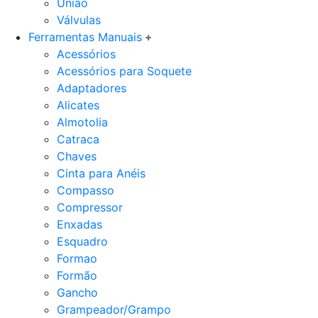
União
Válvulas
Ferramentas Manuais
Acessórios
Acessórios para Soquete
Adaptadores
Alicates
Almotolia
Catraca
Chaves
Cinta para Anéis
Compasso
Compressor
Enxadas
Esquadro
Formao
Formão
Gancho
Grampeador/Grampo