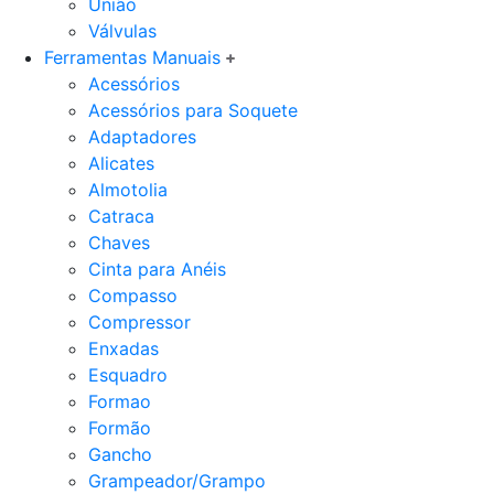
União
Válvulas
Ferramentas Manuais
Acessórios
Acessórios para Soquete
Adaptadores
Alicates
Almotolia
Catraca
Chaves
Cinta para Anéis
Compasso
Compressor
Enxadas
Esquadro
Formao
Formão
Gancho
Grampeador/Grampo