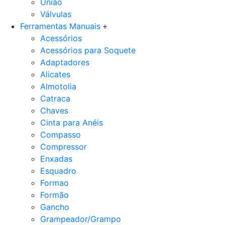
União
Válvulas
Ferramentas Manuais
Acessórios
Acessórios para Soquete
Adaptadores
Alicates
Almotolia
Catraca
Chaves
Cinta para Anéis
Compasso
Compressor
Enxadas
Esquadro
Formao
Formão
Gancho
Grampeador/Grampo