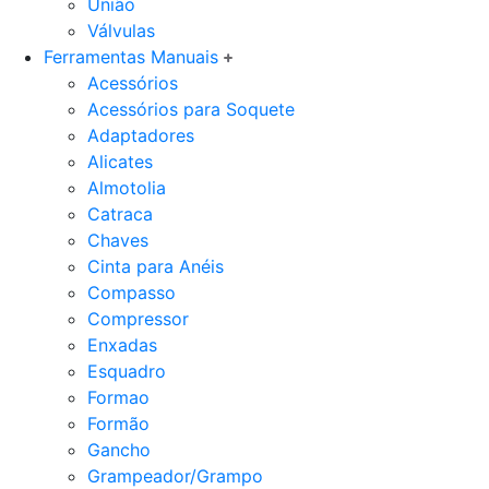
União
Válvulas
Ferramentas Manuais
Acessórios
Acessórios para Soquete
Adaptadores
Alicates
Almotolia
Catraca
Chaves
Cinta para Anéis
Compasso
Compressor
Enxadas
Esquadro
Formao
Formão
Gancho
Grampeador/Grampo