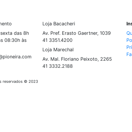
mento
Loja Bacacheri
In
sexta das 8h
Av. Pref. Erasto Gaertner, 1039
Q
s 08:30h às
41 3351.4200
Po
Pr
Loja Marechal
Fa
@pioneira.com
Av. Mal. Floriano Peixoto, 2265
41 3332.2188
tos reservados © 2023