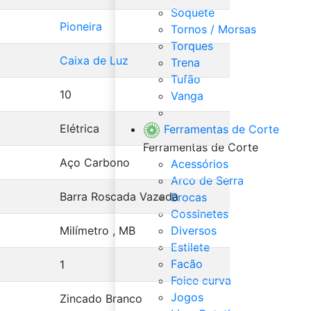
Soquete
Pioneira
Tornos / Morsas
Torques
Caixa de Luz
Trena
Tufão
10
Vanga
Veja Tudo de Ferramentas
Elétrica
Ferramentas de Corte
Ferramentas de Corte
Aço Carbono
Acessórios
Arco de Serra
Barra Roscada Vazada
Brocas
Cossinetes
Milímetro , MB
Diversos
Estilete
Facão
1
Foice curva
Jogos
Zincado Branco