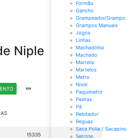
Formão
Gancho
Grampeador/Grampo
Grampos Manuais
Jogos
Linhas
de Niple
Machadinha
Machado
Marreta
Martelos
Metro
Nivel
MENTO
Paquimetro
Pedras
Pá
CAS
Rebitador
Reguas
Saca Polia / Sacapino
15335
Serrote