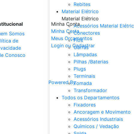
Rebites
Material Elétrico
Material Elétrico
stitucional
Minha Conta
Acessórios Material Elétri
Minha Cesta
Conectores
uem Somos
Meus Orçamentos
Fios
lítica de
Login ou Cadastrar
Garras
ivacidade
Lâmpadas
le Conosco
Pilhas /Baterias
Plugs
Terminais
Powered By
Tomada
Transformador
Todos os Departamentos
Fixadores
Ancoragem e Movimento
Acessórios Industriais
Químicos / Vedação
Solda