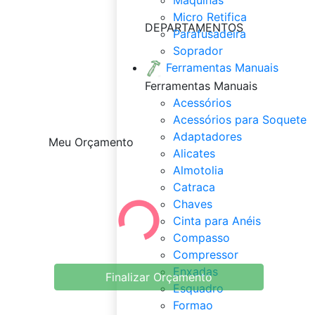
Micro Retifica
DEPARTAMENTOS
Parafusadeira
Soprador
Ferramentas Manuais
Ferramentas Manuais
Acessórios
Acessórios para Soquete
Adaptadores
Meu Orçamento
Alicates
Almotolia
Catraca
Chaves
Cinta para Anéis
Compasso
Compressor
Enxadas
Finalizar Orçamento
Esquadro
Formao