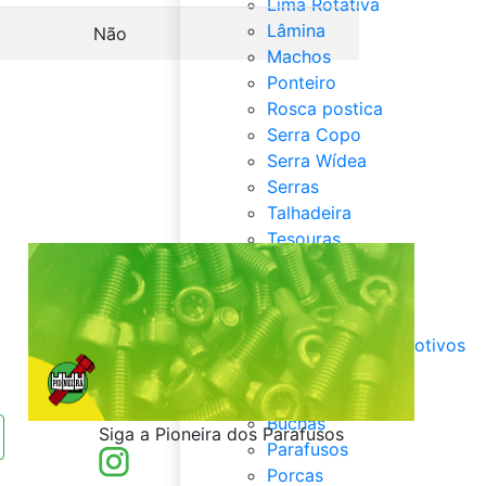
Lima Rotativa
Lâmina
Não
Machos
Ponteiro
Rosca postica
Serra Copo
Serra Wídea
Serras
Talhadeira
Tesouras
Fixadores
Fixadores
Abraçadeiras
Acessórios automotivos
Arruelas
Barras
Buchas
Siga a Pioneira dos Parafusos
Parafusos
Porcas