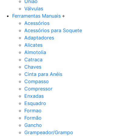
União
Válvulas
Ferramentas Manuais
Acessórios
Acessórios para Soquete
Adaptadores
Alicates
Almotolia
Catraca
Chaves
Cinta para Anéis
Compasso
Compressor
Enxadas
Esquadro
Formao
Formão
Gancho
Grampeador/Grampo