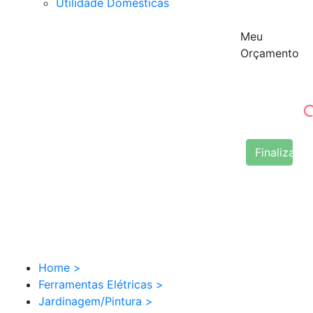
Utilidade Domésticas
Meu
Orçamento
Finalizar 
Home
>
Ferramentas Elétricas
>
Jardinagem/Pintura
>