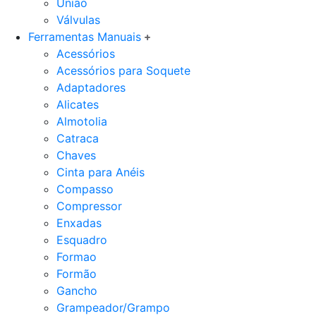
União
Válvulas
Ferramentas Manuais
Acessórios
Acessórios para Soquete
Adaptadores
Alicates
Almotolia
Catraca
Chaves
Cinta para Anéis
Compasso
Compressor
Enxadas
Esquadro
Formao
Formão
Gancho
Grampeador/Grampo