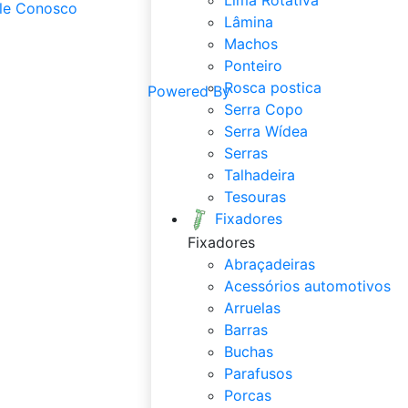
le Conosco
Lâmina
Machos
Ponteiro
Rosca postica
Powered By
Serra Copo
Serra Wídea
Serras
Talhadeira
Tesouras
Fixadores
Fixadores
Abraçadeiras
Acessórios automotivos
Arruelas
Barras
Buchas
Parafusos
Porcas