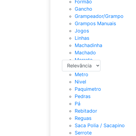
Formão
Gancho
Grampeador/Grampo
Grampos Manuais
Jogos
Linhas
Machadinha
Machado
Marreta
Martelos
Metro
Nivel
Paquimetro
Pedras
Pá
Rebitador
Reguas
Saca Polia / Sacapino
Serrote