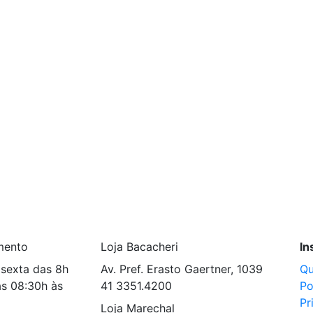
mento
Loja Bacacheri
In
sexta das 8h
Av. Pref. Erasto Gaertner, 1039
Q
s 08:30h às
41 3351.4200
Po
Pr
Loja Marechal