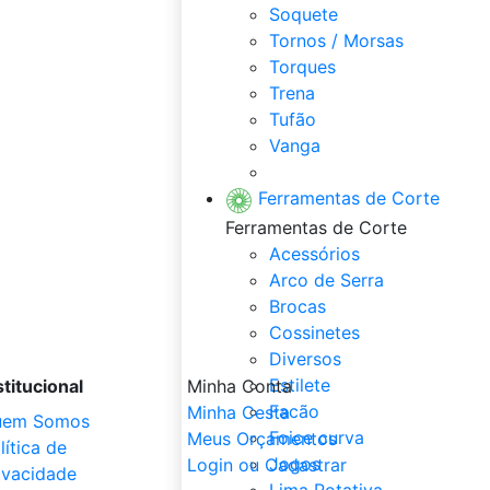
Soquete
Tornos / Morsas
Torques
Trena
Tufão
Vanga
Veja Tudo de Ferramentas
Ferramentas de Corte
Ferramentas de Corte
Acessórios
Arco de Serra
Brocas
Cossinetes
Diversos
Estilete
stitucional
Minha Conta
Facão
Minha Cesta
uem Somos
Foice curva
Meus Orçamentos
lítica de
Jogos
Login ou Cadastrar
ivacidade
Lima Rotativa