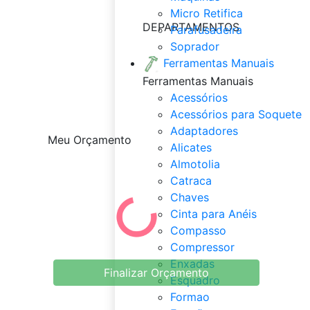
Micro Retifica
DEPARTAMENTOS
Parafusadeira
Soprador
Ferramentas Manuais
Ferramentas Manuais
Acessórios
Acessórios para Soquete
Adaptadores
Meu Orçamento
Alicates
Almotolia
Catraca
Chaves
Cinta para Anéis
Compasso
Compressor
Enxadas
Finalizar Orçamento
Esquadro
Formao