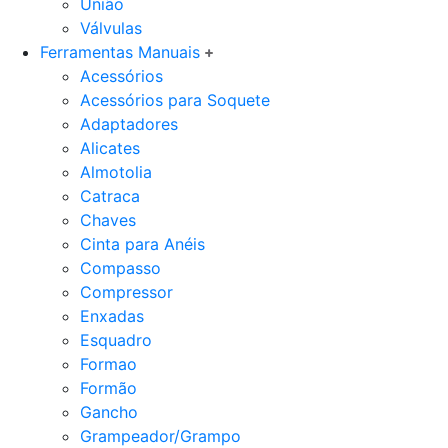
União
Válvulas
Ferramentas Manuais
Acessórios
Acessórios para Soquete
Adaptadores
Alicates
Almotolia
Catraca
Chaves
Cinta para Anéis
Compasso
Compressor
Enxadas
Esquadro
Formao
Formão
Gancho
Grampeador/Grampo