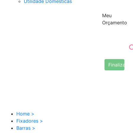
Utilidade Domésticas
Meu
Orçamento
Finalizar 
Home
>
Fixadores
>
Barras
>