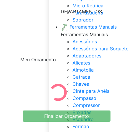
Micro Retifica
DEPARTAMENTOS
Parafusadeira
Soprador
Ferramentas Manuais
Ferramentas Manuais
Acessórios
Acessórios para Soquete
Adaptadores
Meu Orçamento
Alicates
Almotolia
Catraca
Chaves
Cinta para Anéis
Compasso
Compressor
Enxadas
Finalizar Orçamento
Esquadro
Formao