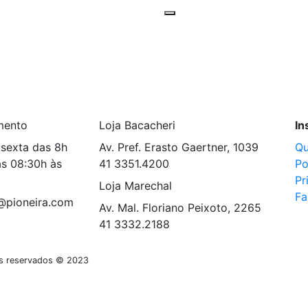
mento
Loja Bacacheri
In
sexta das 8h
Av. Pref. Erasto Gaertner, 1039
Q
s 08:30h às
41 3351.4200
Po
Pr
Loja Marechal
Fa
@pioneira.com
Av. Mal. Floriano Peixoto, 2265
41 3332.2188
tos reservados © 2023