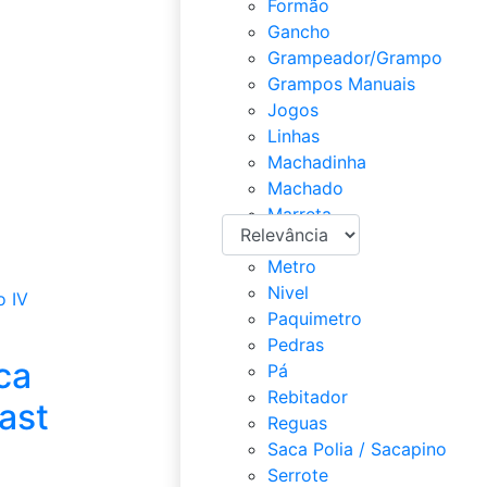
Formão
Gancho
Grampeador/Grampo
Grampos Manuais
Jogos
Linhas
Machadinha
Machado
Marreta
Martelos
Metro
Nivel
Paquimetro
Pedras
ca
Pá
Rebitador
last
Reguas
Saca Polia / Sacapino
Serrote