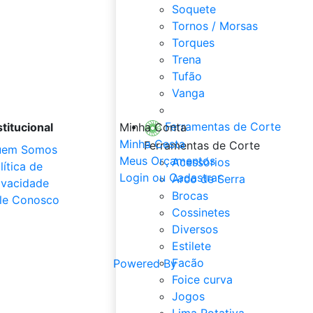
Soquete
Tornos / Morsas
Torques
Trena
Tufão
Vanga
Veja Tudo de Ferramentas
Ferramentas de Corte
stitucional
Minha Conta
Minha Cesta
Ferramentas de Corte
uem Somos
Meus Orçamentos
Acessórios
lítica de
Login ou Cadastrar
Arco de Serra
ivacidade
Brocas
le Conosco
Cossinetes
Diversos
Estilete
Facão
Powered By
Foice curva
Jogos
Lima Rotativa