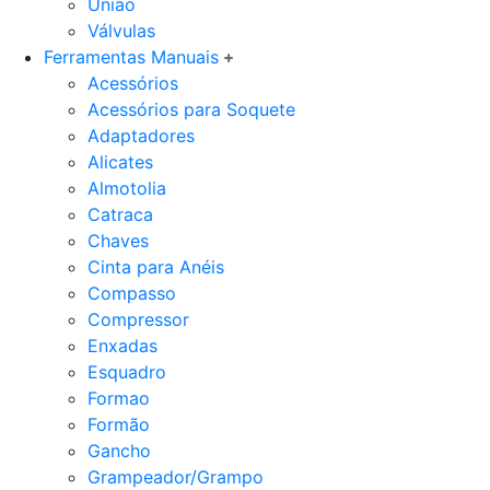
União
Válvulas
Ferramentas Manuais
Acessórios
Acessórios para Soquete
Adaptadores
Alicates
Almotolia
Catraca
Chaves
Cinta para Anéis
Compasso
Compressor
Enxadas
Esquadro
Formao
Formão
Gancho
Grampeador/Grampo