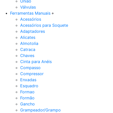
União
Válvulas
Ferramentas Manuais
Acessórios
Acessórios para Soquete
Adaptadores
Alicates
Almotolia
Catraca
Chaves
Cinta para Anéis
Compasso
Compressor
Enxadas
Esquadro
Formao
Formão
Gancho
Grampeador/Grampo