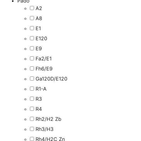
Pado
A2
A8
E1
E120
E9
Fa2/E1
Fh6/E9
Ga120D/E120
R1-A
R3
R4
Rh2/H2 Zb
Rh3/H3
Rh4/H2C Zn