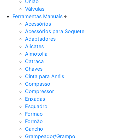
União
Válvulas
Ferramentas Manuais
Acessórios
Acessórios para Soquete
Adaptadores
Alicates
Almotolia
Catraca
Chaves
Cinta para Anéis
Compasso
Compressor
Enxadas
Esquadro
Formao
Formão
Gancho
Grampeador/Grampo