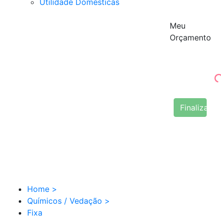
Utilidade Domésticas
Meu
Orçamento
Finalizar 
Home
>
Químicos / Vedação
>
Fixa