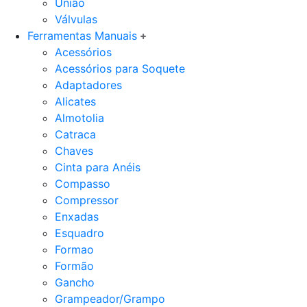
União
Válvulas
Ferramentas Manuais
Acessórios
Acessórios para Soquete
Adaptadores
Alicates
Almotolia
Catraca
Chaves
Cinta para Anéis
Compasso
Compressor
Enxadas
Esquadro
Formao
Formão
Gancho
Grampeador/Grampo